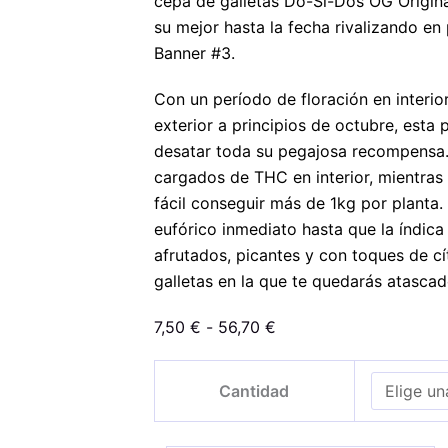
cepa de galletas Do-Si-Dos OG Origin
su mejor hasta la fecha rivalizando e
Banner #3.
Con un período de floración en interi
exterior a principios de octubre, esta 
desatar toda su pegajosa recompensa
cargados de THC en interior, mientras 
fácil conseguir más de 1kg por planta.
eufórico inmediato hasta que la índica
afrutados, picantes y con toques de cít
galletas en la que te quedarás atascad
Rango
7,50
€
-
56,70
€
de
Gorilla
precios:
Cantidad
Cookies
desde
cantidad
7,50 €