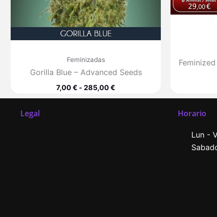
Feminizadas
Feminized
Gorilla Blue – Advanced Seeds
7,00
€
-
285,00
€
Legal
Horario
Lun - V
Sabado