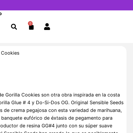
o
0
Cart
a Cookies
e Gorilla Cookies son otra obra inspirada en la costa
rilla Glue # 4 y Do-Si-Dos OG. Original Sensible Seeds
tas de crema pegajosa con esta variedad de marihuana,
e banquete eufórico de éxtasis de pegamento para
roductor de resina GG#4 junto con su súper suave