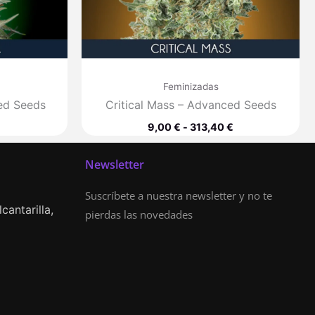
Feminizadas
ed Seeds
Critical Mass – Advanced Seeds
9,00
€
-
313,40
€
Newsletter
Suscríbete a nuestra newsletter y no te
cantarilla,
pierdas las novedades