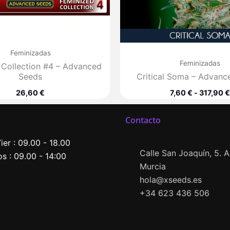
Feminizadas
Feminizadas
 Collection #4 – Advanced
Seeds
Critical Soma – Advanc
26,60
€
7,60
€
-
317,90
€
Contacto
ier : 09.00 - 18.00
Calle San Joaquín, 5. Al
s : 09.00 - 14:00
Murcia
hola@xseeds.es
+34 623 436 506