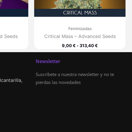
Feminizadas
ed Seeds
Critical Mass – Advanced Seeds
9,00
€
-
313,40
€
Newsletter
Suscríbete a nuestra newsletter y no te
cantarilla,
pierdas las novedades