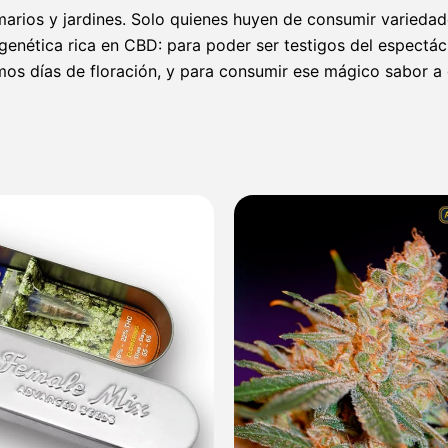
marios y jardines. Solo quienes huyen de consumir varieda
a genética rica en CBD: para poder ser testigos del espect
imos días de floración, y para consumir ese mágico sabor a
Rango
de
precios:
desde
35,30 €
hasta
249,80 €