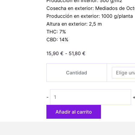
Producción en interior: 500 g/m2
Cosecha en exterior: Mediados de Oct
Producción en exterior: 1000 g/planta
Altura en exterior: 2,5 m
THC: 7%
CBD: 14%
Rango
15,90
€
-
51,80
€
de
Gorilla
precios:
Cantidad
CBD
desde
cantidad
15,90 €
hasta
-
51,80 €
Añadir al carrito