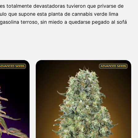
des totalmente devastadoras tuvieron que privarse de
áculo que supone esta planta de cannabis verde lima
 gasolina terroso, sin miedo a quedarse pegado al sofá
Rango
Rango
de
de
precios:
precios:
desde
desde
7,60 €
9,00 €
hasta
hasta
72,70 €
313,40 €