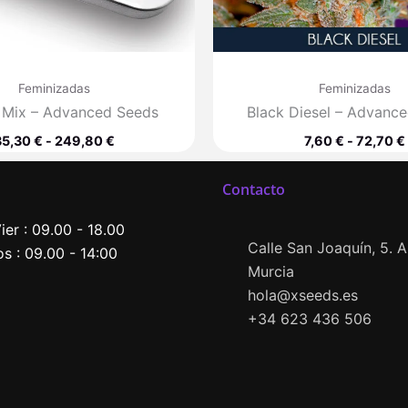
Feminizadas
Feminizadas
 Mix – Advanced Seeds
Black Diesel – Advanc
35,30
€
-
249,80
€
7,60
€
-
72,70
€
Contacto
ier : 09.00 - 18.00
Calle San Joaquín, 5. Al
s : 09.00 - 14:00
Murcia
hola@xseeds.es
+34 623 436 506