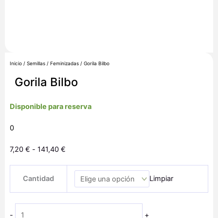
Inicio
/
Semillas
/
Feminizadas
/ Gorila Bilbo
Gorila Bilbo
Disponible para reserva
0
Rango
7,20
€
-
141,40
€
de
Gorila
precios:
Cantidad
Limpiar
Bilbo
desde
cantidad
7,20 €
hasta
-
+