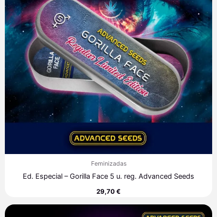
Feminizadas
Ed. Especial – Gorilla Face 5 u. reg. Advanced Seeds
29,70
€
Rango
de