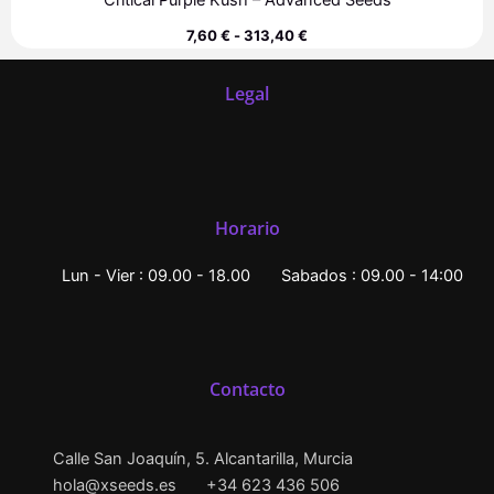
Critical Purple Kush – Advanced Seeds
7,60
€
-
313,40
€
Legal
Horario
Lun - Vier : 09.00 - 18.00
Sabados : 09.00 - 14:00
Contacto
Calle San Joaquín, 5. Alcantarilla, Murcia
hola@xseeds.es
+34 623 436 506