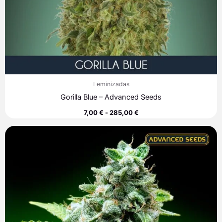
Feminizadas
Gorilla Blue – Advanced Seeds
7,00
€
-
285,00
€
Rango
de
precios:
desde
7,60 €
hasta
313,40 €