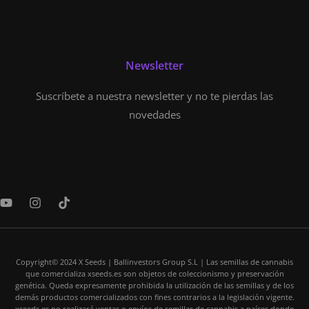
Newsletter
Suscríbete a nuestra newsletter y no te pierdas las
novedades
Y
I
T
o
n
i
u
s
k
t
t
t
u
a
o
b
Copyright© 2024 X Seeds | Ballinvestors Group S.L | Las semillas de cannabis
g
k
que comercializa xseeds.es son objetos de coleccionismo y preservación
e
r
genética. Queda expresamente prohibida la utilización de las semillas y de los
a
demás productos comercializados con fines contrarios a la legislación vigente.
m
xseeds.es no realizará ventas o envíos de semillas de cannabis a países donde