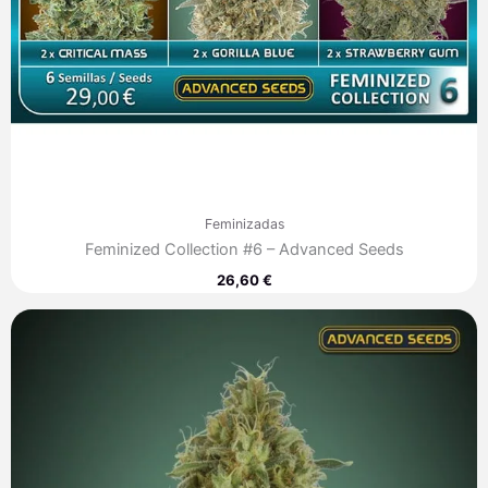
Feminizadas
Feminized Collection #6 – Advanced Seeds
26,60
€
Rango
de
precios:
desde
7,00 €
hasta
285,00 €