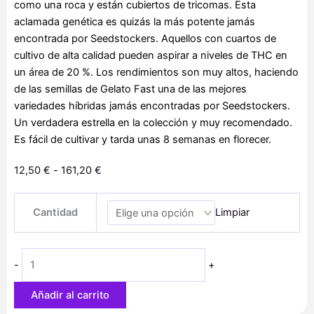
como una roca y están cubiertos de tricomas. Esta
aclamada genética es quizás la más potente jamás
encontrada por Seedstockers. Aquellos con cuartos de
cultivo de alta calidad pueden aspirar a niveles de THC en
un área de 20 %. Los rendimientos son muy altos, haciendo
de las semillas de Gelato Fast una de las mejores
variedades híbridas jamás encontradas por Seedstockers.
Un verdadera estrella en la colección y muy recomendado.
Es fácil de cultivar y tarda unas 8 semanas en florecer.
Rango
12,50
€
-
161,20
€
de
Gelato
precios:
Cantidad
Limpiar
41
desde
Fast
12,50 €
cantidad
hasta
-
+
161,20 €
Añadir al carrito