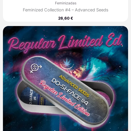
Feminizadas
Feminized Collection #4 – Advanced Seeds
26,60
€