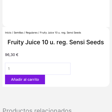
Inicio
/
Semillas
/
Regulares
/ Fruity Juice 10 u. reg. Sensi Seeds
Fruity Juice 10 u. reg. Sensi Seeds
96,30
€
Fruity
Juice
10
Añadir al carrito
u.
reg.
Sensi
Seeds
cantidad
Productos relacionados