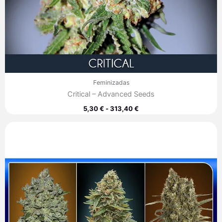
Feminizadas
Critical – Advanced Seeds
5,30
€
-
313,40
€