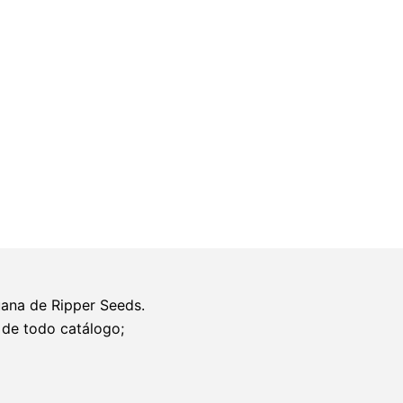
BadAzz
3
u.
fem.
Ed.
Lim.
Ripper
Seeds
cantidad
uana de Ripper Seeds.
 de todo catálogo;