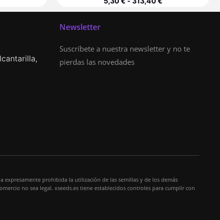
5,30
€
-
313,40
€
Newsletter
Suscríbete a nuestra newsletter y no te
cantarilla,
pierdas las novedades
a expresamente prohibida la utilización de las semillas y de los demás
comercio no sea legal. xseeds.es tiene establecidos controles para cumplir con