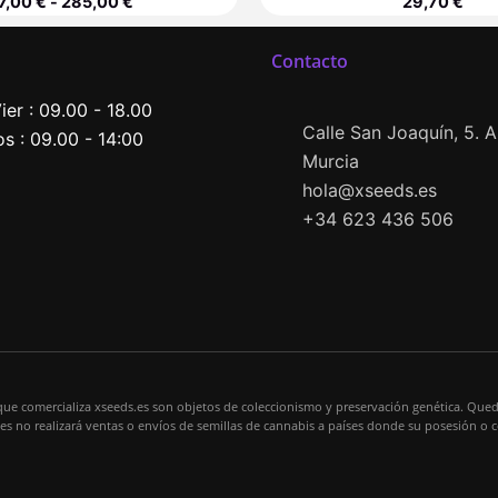
7,00
€
-
285,00
€
29,70
€
Contacto
ier : 09.00 - 18.00
Calle San Joaquín, 5. Al
s : 09.00 - 14:00
Murcia
hola@xseeds.es
+34 623 436 506
que comercializa xseeds.es son objetos de coleccionismo y preservación genética. Qued
s.es no realizará ventas o envíos de semillas de cannabis a países donde su posesión o 