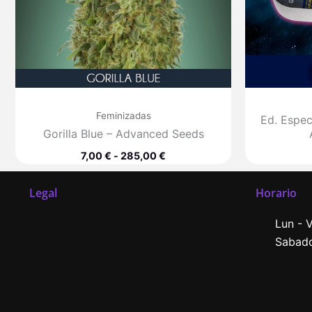
Feminizadas
Ed. Especi
Gorilla Blue – Advanced Seeds
7,00
€
-
285,00
€
Legal
Horario
Lun - V
Sabado