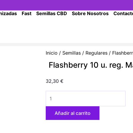
nizadas
Fast
Semillas CBD
Sobre Nosotros
Contact
Inicio
/
Semillas
/
Regulares
/ Flashberr
Flashberry 10 u. reg. 
32,30
€
Flashberry
10
u.
Añadir al carrito
reg.
Mandala
Seeds