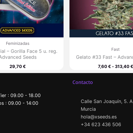
Feminizadas
Fast
al – Gorilla Face 5 u. reg.
Advanced Seeds
Gelato #33 Fast – Advan
29,70
€
7,60
€
-
313,40
Contacto
ier : 09.00 - 18.00
Calle San Joaquín, 5. Al
s : 09.00 - 14:00
Murcia
hola@xseeds.es
+34 623 436 506