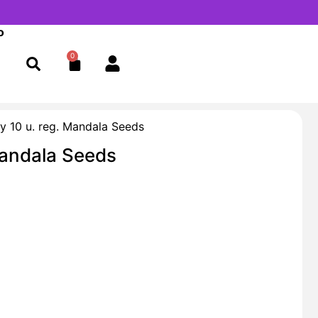
o
0
Cart
y 10 u. reg. Mandala Seeds
Mandala Seeds