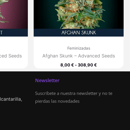
Feminizadas
ced Seeds
Afghan Skunk – Advanced Seeds
€
8,00
€
-
308,90
€
Newsletter
Suscríbete a nuestra newsletter y no te
cantarilla,
pierdas las novedades