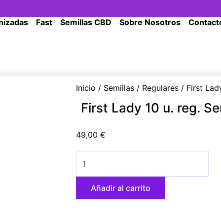
nizadas
Fast
Semillas CBD
Sobre Nosotros
Contact
Inicio
/
Semillas
/
Regulares
/ First Lad
First Lady 10 u. reg. S
49,00
€
First
Lady
10
Añadir al carrito
u.
reg.
Sensi