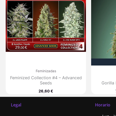
Feminizadas
Feminized Collection #4 – Advanced
Seeds
Gorilla
26,60
€
Legal
Horario