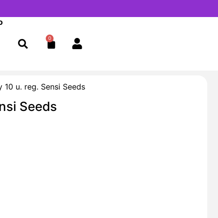
o
0
Cart
y 10 u. reg. Sensi Seeds
ensi Seeds