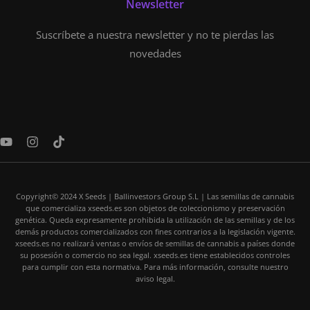
Newsletter
Suscríbete a nuestra newsletter y no te pierdas las
novedades
Y
I
T
o
n
i
u
s
k
t
t
t
u
a
o
Copyright© 2024 X Seeds | Ballinvestors Group S.L | Las semillas de cannabis
b
g
k
que comercializa xseeds.es son objetos de coleccionismo y preservación
e
r
genética. Queda expresamente prohibida la utilización de las semillas y de los
a
demás productos comercializados con fines contrarios a la legislación vigente.
m
xseeds.es no realizará ventas o envíos de semillas de cannabis a países donde
su posesión o comercio no sea legal. xseeds.es tiene establecidos controles
para cumplir con esta normativa. Para más información, consulte nuestro
aviso legal.