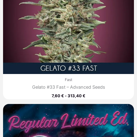
Fast
Gelato #33 Fast – Advanced Seeds
7,60
€
-
313,40
€