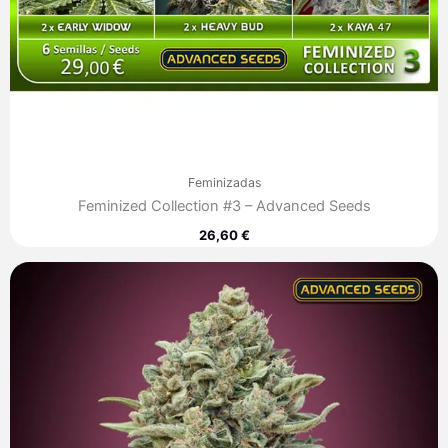
Feminizadas
Feminized Collection #3 – Advanced Seeds
26,60
€
Rango
de
precios:
desde
7,60 €
hasta
313,40 €