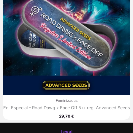
Feminizadas
Ed. Especial – Road Dawg x Face Off 5 u. reg. Advanced Seeds
29,70
€
Legal