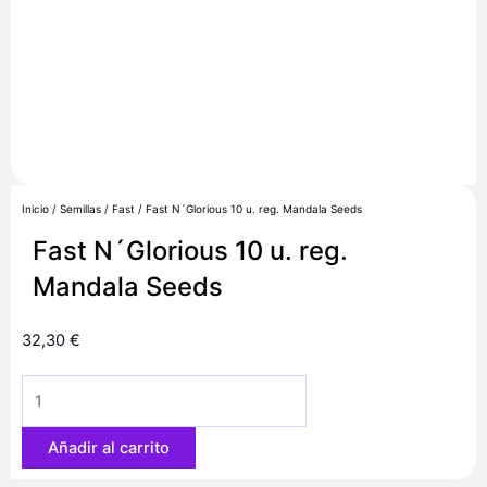
Inicio
/
Semillas
/
Fast
/ Fast N´Glorious 10 u. reg. Mandala Seeds
Fast N´Glorious 10 u. reg.
Mandala Seeds
32,30
€
Fast
N
´Glorious
Añadir al carrito
10