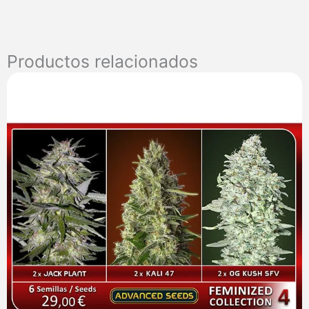
u.
reg.
Mandala
Seeds
Productos relacionados
cantidad