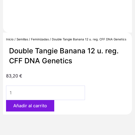
Inicio
/
Semillas
/
Feminizadas
/ Double Tangie Banana 12 u. reg. CFF DNA Genetics
Double Tangie Banana 12 u. reg.
CFF DNA Genetics
83,20
€
Double
Tangie
Banana
Añadir al carrito
12
u.
reg.
CFF