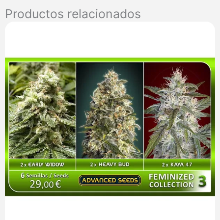
DNA
Productos relacionados
Genetics
cantidad