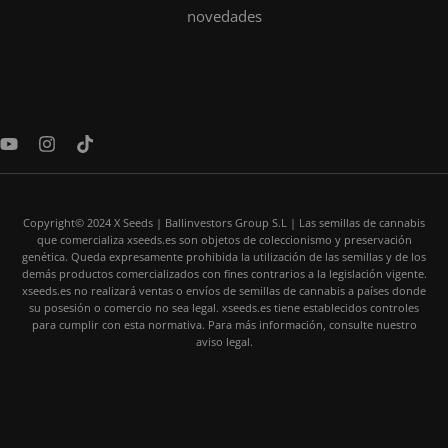
novedades
Y
I
T
o
n
i
u
s
k
t
t
t
u
a
o
Copyright© 2024 X Seeds | Ballinvestors Group S.L | Las semillas de cannabis
b
g
k
que comercializa xseeds.es son objetos de coleccionismo y preservación
e
r
genética. Queda expresamente prohibida la utilización de las semillas y de los
a
demás productos comercializados con fines contrarios a la legislación vigente.
m
xseeds.es no realizará ventas o envíos de semillas de cannabis a países donde
su posesión o comercio no sea legal. xseeds.es tiene establecidos controles
para cumplir con esta normativa. Para más información, consulte nuestro
aviso legal.