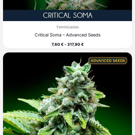
Feminizadas
Critical Soma – Advanced Seeds
7,60
€
-
317,90
€
Rango
de
precios:
desde
7,60 €
hasta
313,40 €