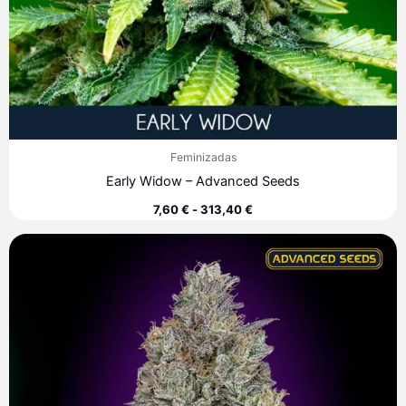
Feminizadas
Early Widow – Advanced Seeds
7,60
€
-
313,40
€
Rango
de
precios:
desde
7,60 €
hasta
313,40 €