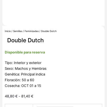
Inicio
/
Semillas
/
Feminizadas
/ Double Dutch
Double Dutch
Disponible para reserva
Tipo: Interior y exterior
Sexo: Machos y Hembras
Genética: Principal indica
Floración: 50 a 60
Cosecha: OCT 01 a 15
Rango
48,80
€
-
81,40
€
de
Double