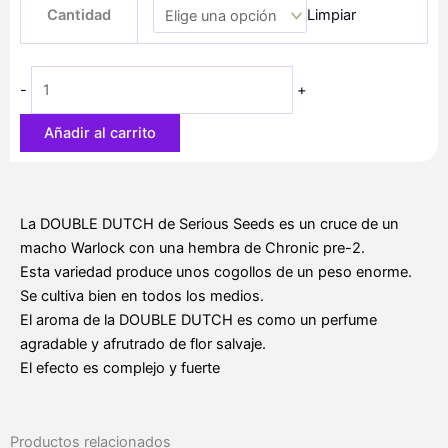
precios:
Cantidad
Limpiar
Dutch
desde
cantidad
48,80 €
hasta
-
+
81,40 €
Añadir al carrito
La DOUBLE DUTCH de Serious Seeds es un cruce de un
macho Warlock con una hembra de Chronic pre-2.
Esta variedad produce unos cogollos de un peso enorme.
Se cultiva bien en todos los medios.
El aroma de la DOUBLE DUTCH es como un perfume
agradable y afrutrado de flor salvaje.
El efecto es complejo y fuerte
Productos relacionados