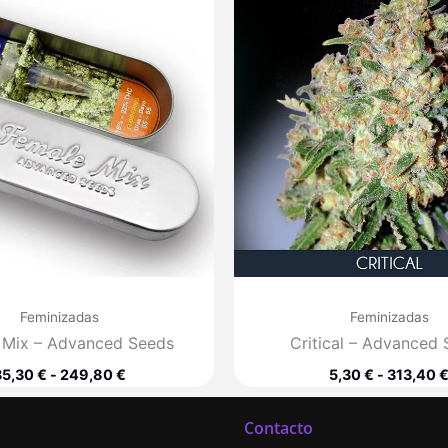
precios:
desde
35,30 €
hasta
249,80 €
Feminizadas
Feminizadas
 Mix – Advanced Seeds
Critical – Advanced
35,30
€
-
249,80
€
5,30
€
-
313,40
Contacto