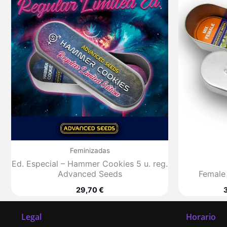
Feminizadas
Ed. Especial – Hammer Cookies 5 u. reg.
Advanced Seeds
Female
29,70
€
Legal
Horario