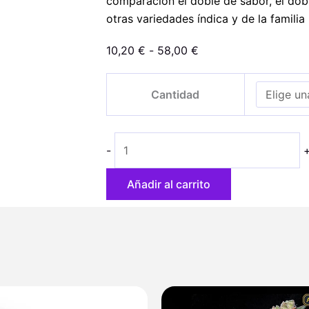
comparación el doble de sabor, el dob
otras variedades índica y de la familia
Rango
10,20
€
-
58,00
€
de
Double
precios:
Cantidad
Banana
desde
Kush
10,20 €
cantidad
hasta
-
58,00 €
Añadir al carrito
Rango
de