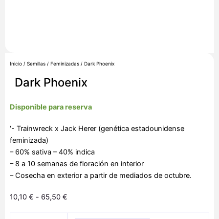
Inicio
/
Semillas
/
Feminizadas
/ Dark Phoenix
Dark Phoenix
Disponible para reserva
‘- Trainwreck x Jack Herer (genética estadounidense
feminizada)
– 60% sativa – 40% indica
– 8 a 10 semanas de floración en interior
– Cosecha en exterior a partir de mediados de octubre.
Rango
10,10
€
-
65,50
€
de
Dark