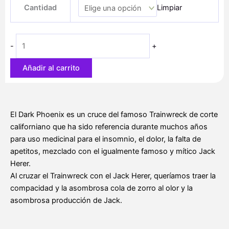
precios:
Cantidad
Limpiar
Phoenix
desde
cantidad
10,10 €
hasta
-
+
65,50 €
Añadir al carrito
El Dark Phoenix es un cruce del famoso Trainwreck de corte
californiano que ha sido referencia durante muchos años
para uso medicinal para el insomnio, el dolor, la falta de
apetitos, mezclado con el igualmente famoso y mítico Jack
Herer.
Al cruzar el Trainwreck con el Jack Herer, queríamos traer la
compacidad y la asombrosa cola de zorro al olor y la
asombrosa producción de Jack.