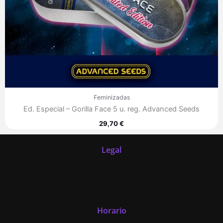
Feminizadas
Ed. Especial – Gorilla Face 5 u. reg. Advanced Seeds
29,70
€
Legal
Horario