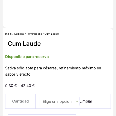
Inicio
/
Semillas
/
Feminizadas
/ Cum Laude
Cum Laude
Disponible para reserva
Sativa sólo apta para césares, refinamiento máximo en
sabor y efecto
Rango
9,30
€
-
42,40
€
de
Cum
precios:
Cantidad
Limpiar
Laude
desde
cantidad
9,30 €