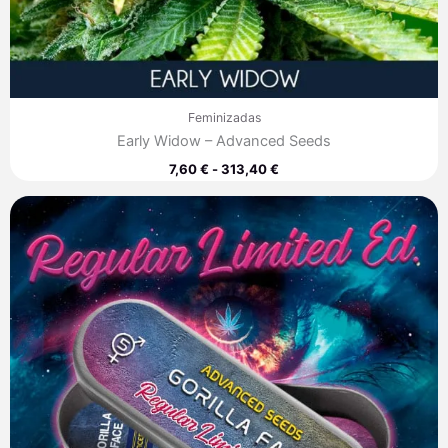
Feminizadas
Early Widow – Advanced Seeds
7,60
€
-
313,40
€