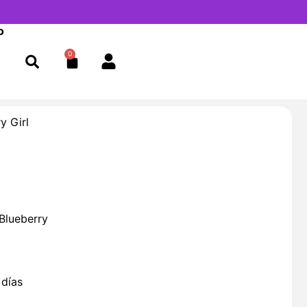
o
0
Cart
y Girl
Blueberry
 días