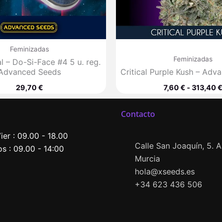
Feminizadas
Feminizadas
l – Do-Si-Face #4 5 u. reg.
Advanced Seeds
Critical Purple Kush – Ad
29,70
€
7,60
€
-
313,40
Contacto
ier : 09.00 - 18.00
Calle San Joaquín, 5. Al
s : 09.00 - 14:00
Murcia
hola@xseeds.es
+34 623 436 506