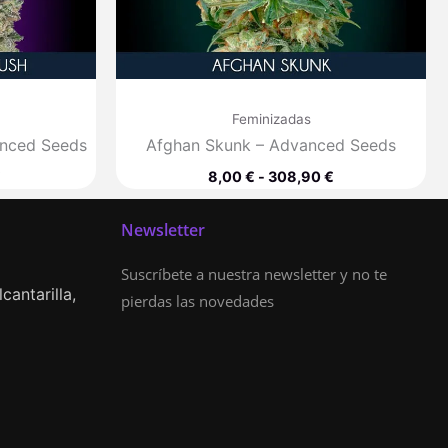
Feminizadas
vanced Seeds
Afghan Skunk – Advanced Seeds
€
8,00
€
-
308,90
€
Newsletter
Suscríbete a nuestra newsletter y no te
cantarilla,
pierdas las novedades