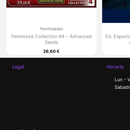
Feminizadas
Feminized Collection #4 – Advanced
Ed. Especia
Seeds
26,60
€
Legal
Horario
Lun - V
Sabado