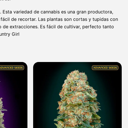
no. Esta variedad de cannabis es una gran productora,
ácil de recortar. Las plantas son cortas y tupidas con
de extracciones. Es fácil de cultivar, perfecto tanto
ntry Girl
Rango
Rango
de
de
precios:
precios:
desde
desde
7,60 €
8,00 €
hasta
hasta
313,40 €
308,90 €