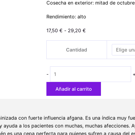
Cosecha en exterior: mitad de octubre
Rendimiento: alto
Rango
17,50
€
-
29,20
€
de
Country
precios:
Cantidad
Girl
desde
cantidad
17,50 €
hasta
-
29,20 €
Añadir al carrito
nizada con fuerte influencia afgana. Es una índica muy fue
y ayuda a los pacientes con muchas, muchas afecciones. Ayu
én es una cepa perfecta para quienes sufren a causa del es