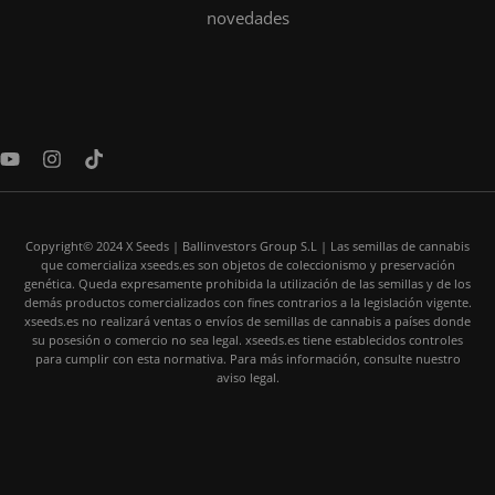
novedades
Y
I
T
o
n
i
u
s
k
t
t
t
u
a
o
Copyright© 2024 X Seeds | Ballinvestors Group S.L | Las semillas de cannabis
b
g
k
que comercializa xseeds.es son objetos de coleccionismo y preservación
e
r
genética. Queda expresamente prohibida la utilización de las semillas y de los
a
demás productos comercializados con fines contrarios a la legislación vigente.
m
xseeds.es no realizará ventas o envíos de semillas de cannabis a países donde
su posesión o comercio no sea legal. xseeds.es tiene establecidos controles
para cumplir con esta normativa. Para más información, consulte nuestro
aviso legal.