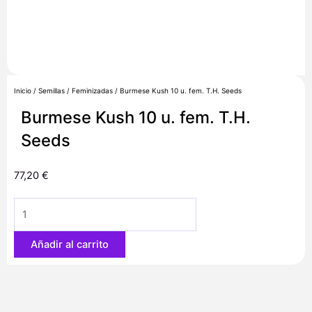
Inicio
/
Semillas
/
Feminizadas
/ Burmese Kush 10 u. fem. T.H. Seeds
Burmese Kush 10 u. fem. T.H.
Seeds
77,20
€
Burmese
Kush
10
Añadir al carrito
u.
fem.
T.H.
Seeds