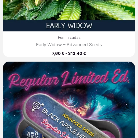
Feminizadas
Early Widow – Advanced Seeds
7,60
€
-
313,40
€