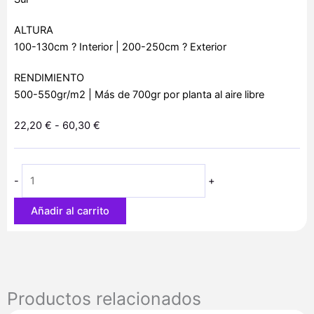
ALTURA
100-130cm ? Interior | 200-250cm ? Exterior
RENDIMIENTO
500-550gr/m2 | Más de 700gr por planta al aire libre
Rango
22,20
€
-
60,30
€
de
Budzilla
precios:
cantidad
desde
-
+
22,20 €
hasta
Añadir al carrito
60,30 €
Productos relacionados