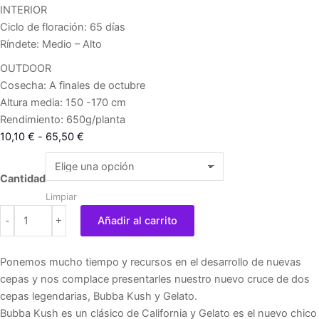
INTERIOR
Ciclo de floración: 65 días
Ríndete: Medio – Alto
OUTDOOR
Cosecha: A finales de octubre
Altura media: 150 -170 cm
Rendimiento: 650g/planta
Rango
10,10
€
-
65,50
€
de
Bubba
precios:
Slush
Cantidad
desde
cantidad
Limpiar
10,10 €
-
+
Añadir al carrito
hasta
65,50 €
Ponemos mucho tiempo y recursos en el desarrollo de nuevas
cepas y nos complace presentarles nuestro nuevo cruce de dos
cepas legendarias, Bubba Kush y Gelato.
Bubba Kush es un clásico de California y Gelato es el nuevo chico