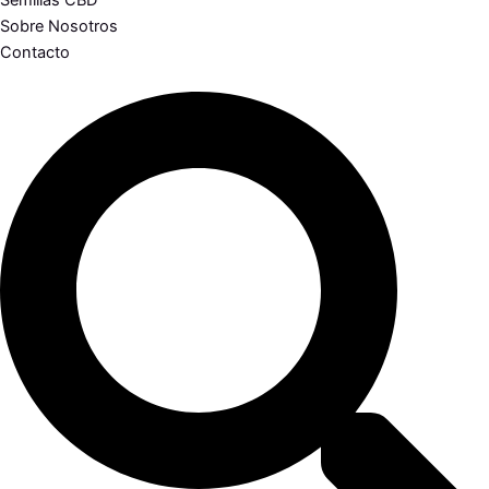
Semillas CBD
Sobre Nosotros
Contacto
Search