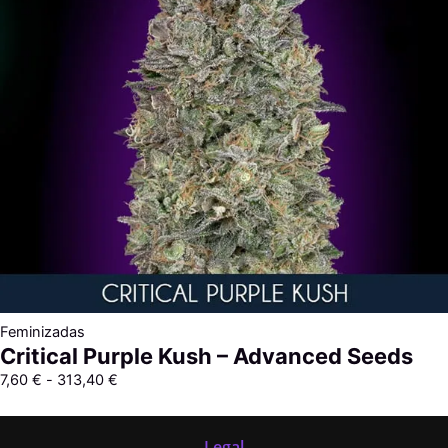
313,40 €
Feminizadas
Critical Purple Kush – Advanced Seeds
7,60
€
-
313,40
€
Legal