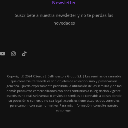
Newsletter
Suscríbete a nuestra newsletter y no te pierdas las
novedades
Y
I
T
o
n
i
u
s
k
t
t
t
u
a
o
Copyright© 2024 X Seeds | Ballinvestors Group S.L | Las semillas de cannabis
b
g
k
que comercializa xseeds.es son objetos de coleccionismo y preservación
e
r
genética. Queda expresamente prohibida la utilización de las semillas y de los
a
demás productos comercializados con fines contrarios a la legislación vigente.
m
xseeds.es no realizará ventas o envíos de semillas de cannabis a países donde
su posesión o comercio no sea legal. xseeds.es tiene establecidos controles
para cumplir con esta normativa. Para más información, consulte nuestro
aviso legal.