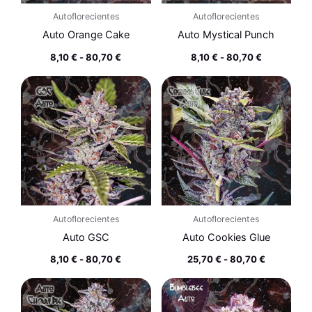
Autoflorecientes
Autoflorecientes
Auto Orange Cake
Auto Mystical Punch
8,10
€
-
80,70
€
8,10
€
-
80,70
€
Rango
Rango
de
de
precios:
precios:
desde
desde
8,10 €
25,70 €
hasta
hasta
80,70 €
80,70 €
Autoflorecientes
Autoflorecientes
Auto GSC
Auto Cookies Glue
8,10
€
-
80,70
€
25,70
€
-
80,70
€
Rango
Rango
de
de
precios:
precios: