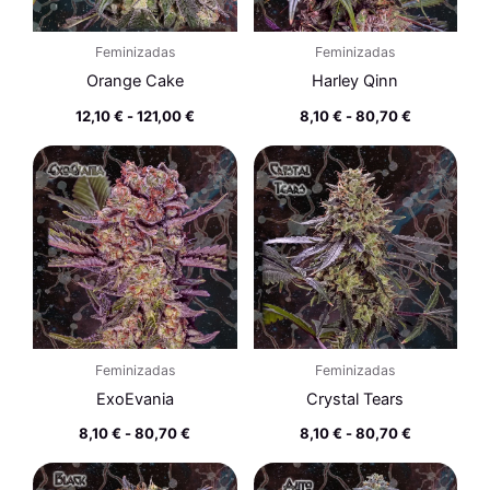
Feminizadas
Feminizadas
Orange Cake
Harley Qinn
12,10
€
-
121,00
€
8,10
€
-
80,70
€
Rango
Rango
de
de
precios:
precios:
desde
desde
8,10 €
8,10 €
hasta
hasta
80,70 €
80,70 €
Feminizadas
Feminizadas
ExoEvania
Crystal Tears
8,10
€
-
80,70
€
8,10
€
-
80,70
€
Rango
Rango
de
de