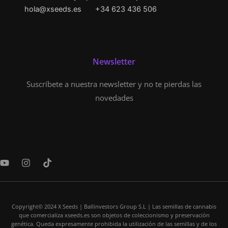
hola@xseeds.es
+34 623 436 506
Newsletter
Suscríbete a nuestra newsletter y no te pierdas las
novedades
Y
I
T
o
n
i
u
s
k
t
t
t
u
a
o
b
Copyright© 2024 X Seeds | Ballinvestors Group S.L | Las semillas de cannabis
g
k
que comercializa xseeds.es son objetos de coleccionismo y preservación
e
r
genética. Queda expresamente prohibida la utilización de las semillas y de los
a