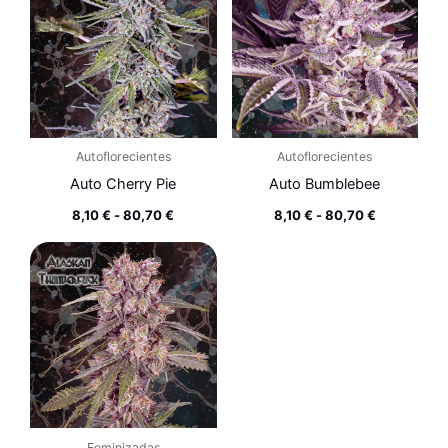
desde
desde
8,10 €
8,10 €
hasta
hasta
80,70 €
80,70 €
Autoflorecientes
Autoflorecientes
Auto Cherry Pie
Auto Bumblebee
8,10
€
-
80,70
€
8,10
€
-
80,70
€
Rango
de
precios:
desde
25,70 €
hasta
80,70 €
Feminizadas