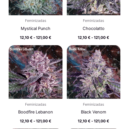
Feminizadas
Feminizadas
Mystical Punch
Chocolatto
12,10
€
-
121,00
€
12,10
€
-
121,00
€
Rango
Rango
de
de
precios:
precios:
desde
desde
12,10 €
12,10 €
hasta
hasta
121,00 €
121,00 €
Feminizadas
Feminizadas
Boodfire Lebanon
Black Venom
12,10
€
-
121,00
€
12,10
€
-
121,00
€