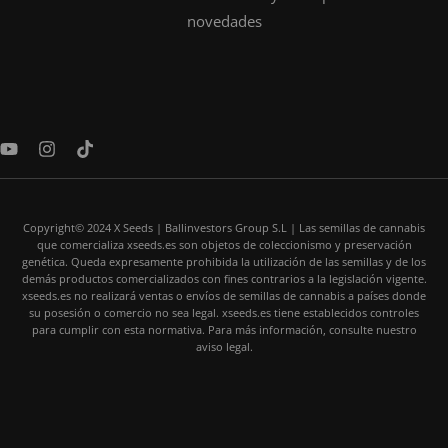
novedades
Y
I
T
o
n
i
u
s
k
t
t
t
u
a
o
Copyright© 2024 X Seeds | Ballinvestors Group S.L | Las semillas de cannabis
b
g
k
que comercializa xseeds.es son objetos de coleccionismo y preservación
e
r
genética. Queda expresamente prohibida la utilización de las semillas y de los
a
demás productos comercializados con fines contrarios a la legislación vigente.
m
xseeds.es no realizará ventas o envíos de semillas de cannabis a países donde
su posesión o comercio no sea legal. xseeds.es tiene establecidos controles
para cumplir con esta normativa. Para más información, consulte nuestro
aviso legal.