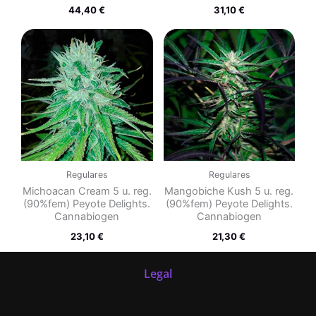
44,40
€
31,10
€
Regulares
Regulares
Michoacan Cream 5 u. reg.
Mangobiche Kush 5 u. reg.
(90%fem) Peyote Delights.
(90%fem) Peyote Delights.
Cannabiogen
Cannabiogen
23,10
€
21,30
€
Legal