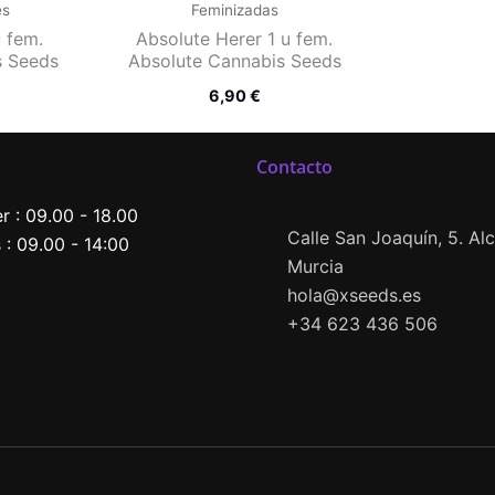
es
Feminizadas
 fem.
Absolute Herer 1 u fem.
s Seeds
Absolute Cannabis Seeds
6,90
€
Contacto
er : 09.00 - 18.00
Calle San Joaquín, 5. Alca
: 09.00 - 14:00
Murcia
hola@xseeds.es
+34 623 436 506