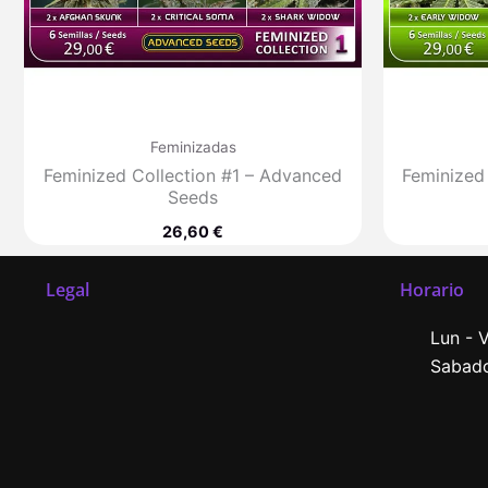
Feminizadas
Feminized Collection #1 – Advanced
Feminized
Seeds
26,60
€
Legal
Horario
Lun - V
Sabado