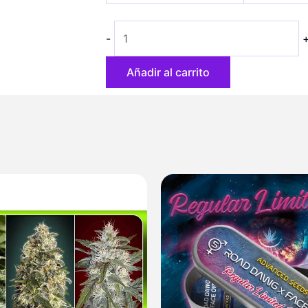
OG
7,50 €
cantidad
hasta
-
56,70 €
Añadir al carrito