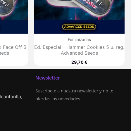
Feminizadas
x Face Off 5
Ed. Especial – Hammer Cookies 5 u. reg.
eeds
Advanced Seeds
29,70
€
Newsletter
Suscríbete a nuestra newsletter y no te
cantarilla,
pierdas las novedades