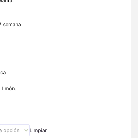
lanta.
2ª semana
ica
 limón.
Limpiar