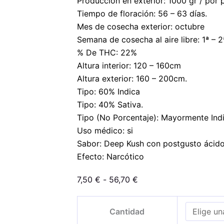
Producción en exterior: 1000 gr / por p
Tiempo de floración: 56 – 63 días.
Mes de cosecha exterior: octubre
Semana de cosecha al aire libre: 1ª – 
% De THC: 22%
Altura interior: 120 – 160cm
Altura exterior: 160 – 200cm.
Tipo: 60% Indica
Tipo: 40% Sativa.
Tipo (No Porcentaje): Mayormente Ind
Uso médico: si
Sabor: Deep Kush con postgusto ácido
Efecto: Narcótico
Rango
7,50
€
-
56,70
€
de
Blueberry
precios:
Cantidad
Ghost
desde