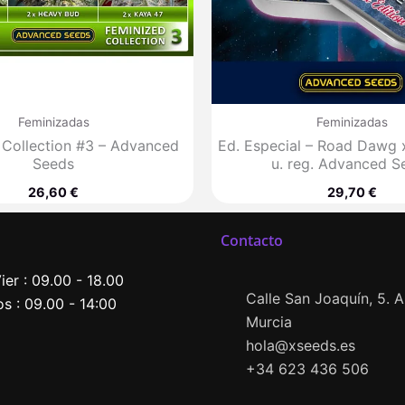
Feminizadas
Feminizadas
 Collection #3 – Advanced
Ed. Especial – Road Dawg 
Seeds
u. reg. Advanced S
26,60
€
29,70
€
Contacto
ier : 09.00 - 18.00
Calle San Joaquín, 5. Al
s : 09.00 - 14:00
Murcia
hola@xseeds.es
+34 623 436 506