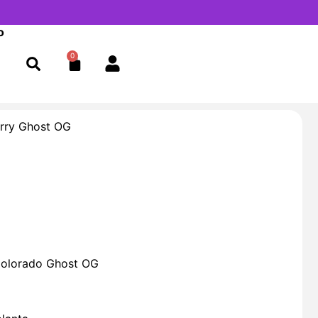
o
0
Cart
rry Ghost OG
 Colorado Ghost OG