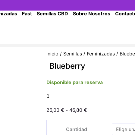
nizadas
Fast
Semillas CBD
Sobre Nosotros
Contact
Inicio
/
Semillas
/
Feminizadas
/ Bluebe
Blueberry
Disponible para reserva
0
Rango
26,00
€
-
46,80
€
de
Blueberry
precios:
Cantidad
cantidad
desde