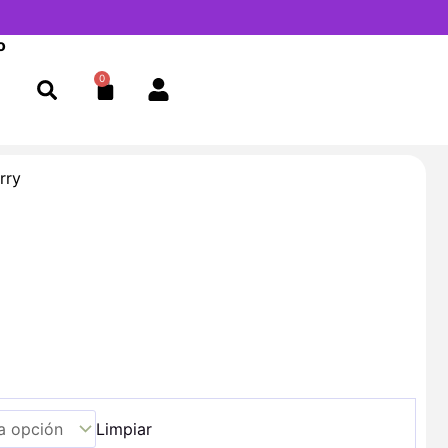
o
0
Cart
rry
Limpiar