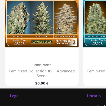
Feminizadas
Feminized Collection #2 – Advanced
Feminized
Seeds
26,60
€
Legal
Horario