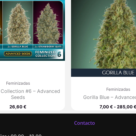
Feminizadas
Feminizadas
 Collection #6 – Advanced
Seeds
Gorilla Blue – Advanc
26,60
€
7,00
€
-
285,00
Contacto