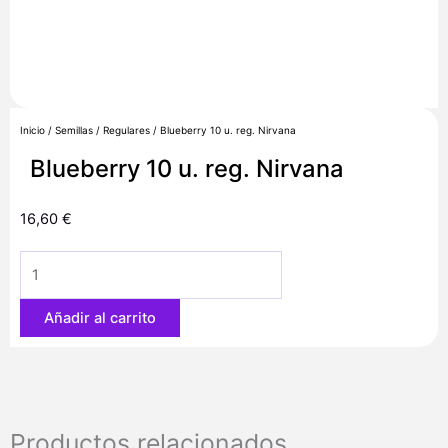
Inicio
/
Semillas
/
Regulares
/ Blueberry 10 u. reg. Nirvana
Blueberry 10 u. reg. Nirvana
16,60
€
Blueberry
10
u.
Añadir al carrito
reg.
Nirvana
cantidad
Productos relacionados