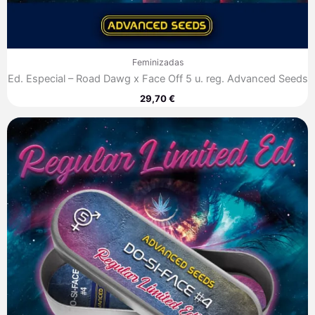
Feminizadas
Ed. Especial – Road Dawg x Face Off 5 u. reg. Advanced Seeds
29,70
€