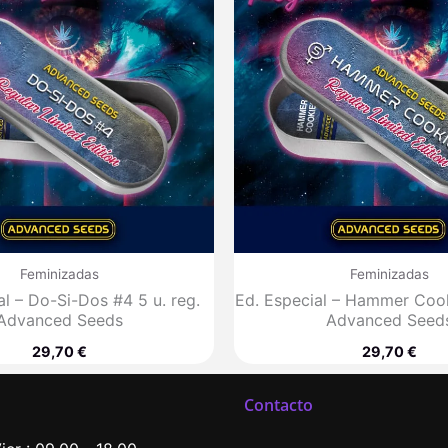
Feminizadas
Feminizadas
al – Do-Si-Dos #4 5 u. reg.
Ed. Especial – Hammer Cook
Advanced Seeds
Advanced Seed
29,70
€
29,70
€
Contacto