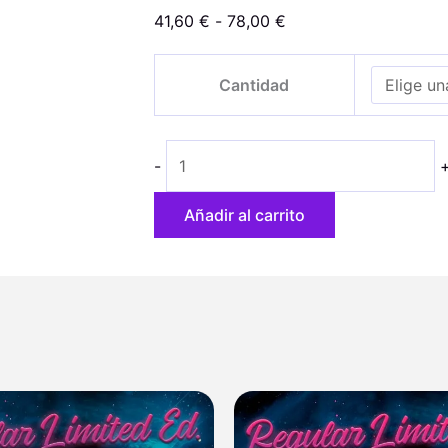
Rango
41,60
€
-
78,00
€
de
Blood
precios:
Cantidad
Orange
desde
Sorbet
41,60 €
cantidad
hasta
-
78,00 €
Añadir al carrito