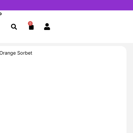
o
0
Cart
Orange Sorbet