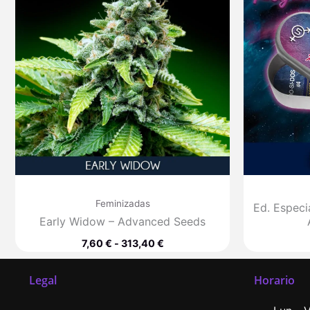
desde
7,60 €
hasta
313,40 €
Feminizadas
Ed. Especi
Early Widow – Advanced Seeds
7,60
€
-
313,40
€
Legal
Horario