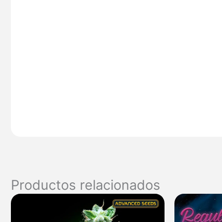
Productos relacionados
Rango
de
precios: