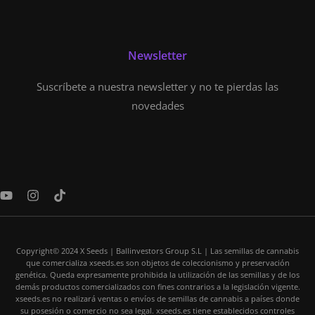
Newsletter
Suscríbete a nuestra newsletter y no te pierdas las
novedades
Y
I
T
o
n
i
u
s
k
t
t
t
u
a
o
Copyright© 2024 X Seeds | Ballinvestors Group S.L | Las semillas de cannabis
b
g
k
que comercializa xseeds.es son objetos de coleccionismo y preservación
e
r
genética. Queda expresamente prohibida la utilización de las semillas y de los
a
demás productos comercializados con fines contrarios a la legislación vigente.
m
xseeds.es no realizará ventas o envíos de semillas de cannabis a países donde
su posesión o comercio no sea legal. xseeds.es tiene establecidos controles