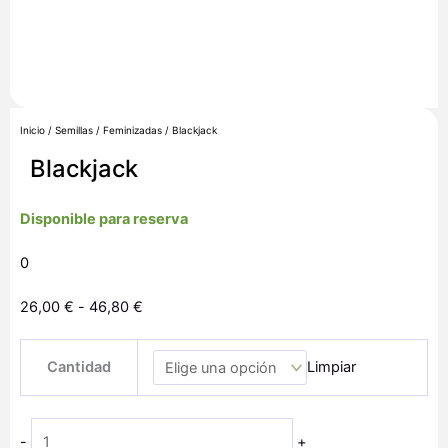
Inicio
/
Semillas
/
Feminizadas
/ Blackjack
Blackjack
Disponible para reserva
0
Rango
26,00
€
-
46,80
€
de
Blackjack
precios:
Cantidad
Limpiar
cantidad
desde
26,00 €
hasta
-
+