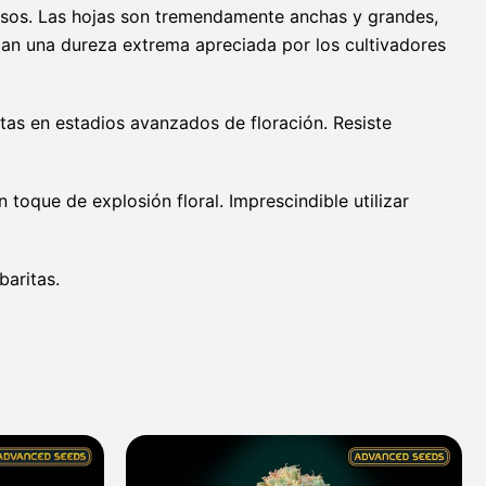
ñosos. Las hojas son tremendamente anchas y grandes,
an una dureza extrema apreciada por los cultivadores
ltas en estadios avanzados de floración. Resiste
oque de explosión floral. Imprescindible utilizar
baritas.
Rango
Rango
de
de
precios:
precios: