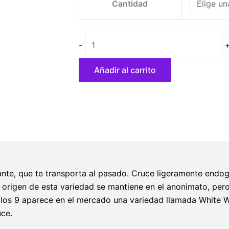
Cantidad
Widow
desde
cantidad
12,20 €
hasta
-
39,40 €
Añadir al carrito
ante, que te transporta al pasado. Cruce ligeramente endo
l origen de esta variedad se mantiene en el anonimato, pe
los 9 aparece en el mercado una variedad llamada White W
uce.