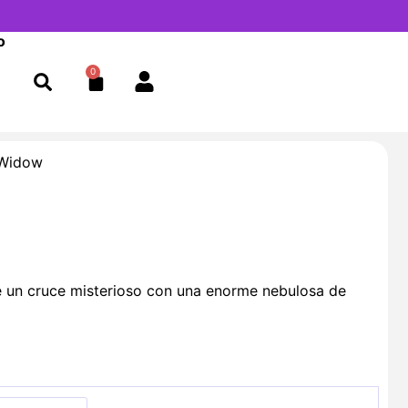
o
0
Cart
 Widow
e un cruce misterioso con una enorme nebulosa de