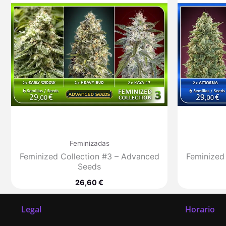
Feminizadas
Feminized Collection #3 – Advanced
Feminized
Seeds
26,60
€
Legal
Horario