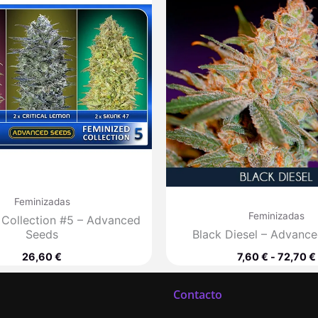
Feminizadas
Feminizadas
 Collection #5 – Advanced
Seeds
Black Diesel – Advanc
26,60
€
7,60
€
-
72,70
€
Contacto