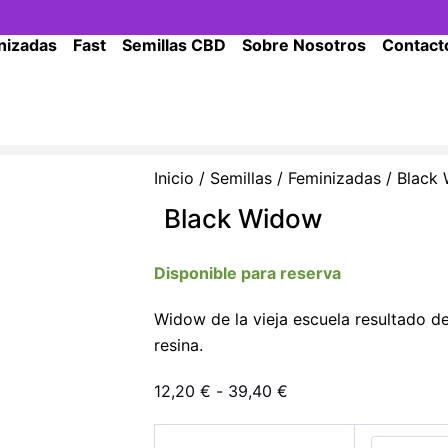
nizadas
Fast
Semillas CBD
Sobre Nosotros
Contact
Inicio
/
Semillas
/
Feminizadas
/ Black
Black Widow
Disponible para reserva
Widow de la vieja escuela resultado d
resina.
Rango
12,20
€
-
39,40
€
de
Black
precios: