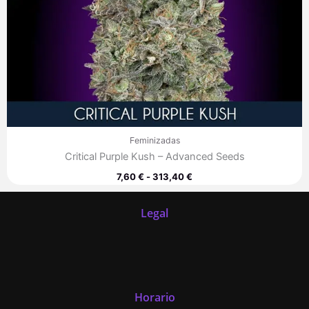
Feminizadas
Critical Purple Kush – Advanced Seeds
7,60
€
-
313,40
€
Legal
Horario