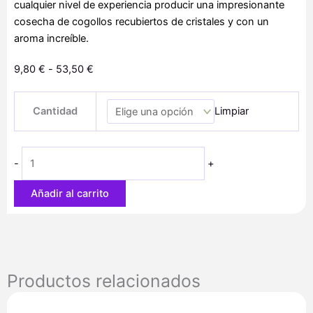
cualquier nivel de experiencia producir una impresionante
cosecha de cogollos recubiertos de cristales y con un
aroma increíble.
Rango
9,80
€
-
53,50
€
de
Banana
precios:
Cantidad
Limpiar
Kush
desde
cantidad
9,80 €
hasta
-
+
53,50 €
Añadir al carrito
Productos relacionados