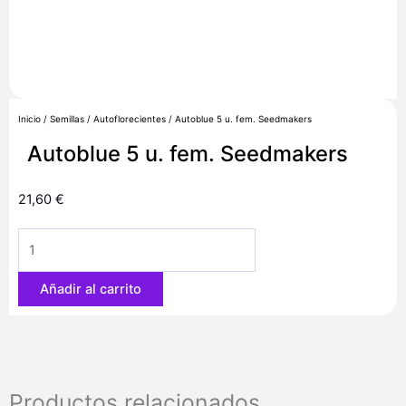
Inicio
/
Semillas
/
Autoflorecientes
/ Autoblue 5 u. fem. Seedmakers
Autoblue 5 u. fem. Seedmakers
21,60
€
Autoblue
5
u.
Añadir al carrito
fem.
Seedmakers
cantidad
Productos relacionados