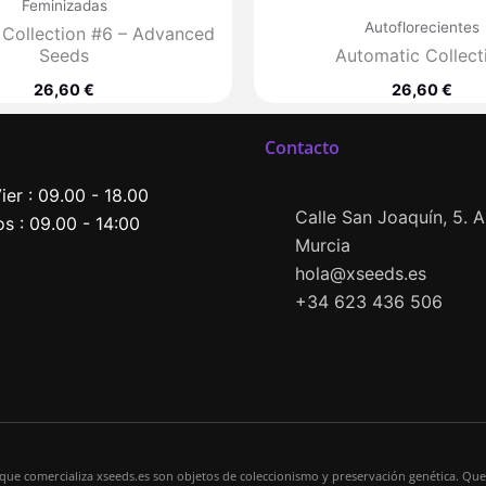
Feminizadas
Autoflorecientes
 Collection #6 – Advanced
Seeds
Automatic Collect
26,60
€
26,60
€
Contacto
ier : 09.00 - 18.00
Calle San Joaquín, 5. Al
s : 09.00 - 14:00
Murcia
hola@xseeds.es
+34 623 436 506
 que comercializa xseeds.es son objetos de coleccionismo y preservación genética. Que