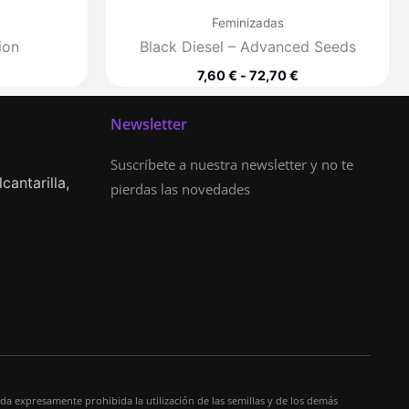
Feminizadas
ion
Black Diesel – Advanced Seeds
7,60
€
-
72,70
€
Newsletter
Suscríbete a nuestra newsletter y no te
cantarilla,
pierdas las novedades
da expresamente prohibida la utilización de las semillas y de los demás