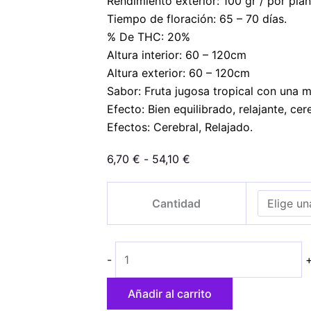
Rendimiento exterior: 100 gr / por plan
Tiempo de floración: 65 – 70 días.
% De THC: 20%
Altura interior: 60 – 120cm
Altura exterior: 60 – 120cm
Sabor: Fruta jugosa tropical con una m
Efecto: Bien equilibrado, relajante, cere
Efectos: Cerebral, Relajado.
Rango
6,70
€
-
54,10
€
de
Auto
precios:
Cantidad
Zkittlez
desde
cantidad
6,70 €
hasta
-
54,10 €
Añadir al carrito