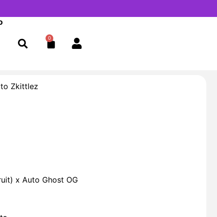
o
0
Cart
to Zkittlez
ruit) x Auto Ghost OG