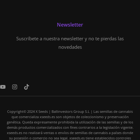
Newsletter
Suscríbete a nuestra newsletter y no te pierdas las
novedades
Y
I
T
o
n
i
u
s
k
t
t
t
u
a
o
Copyright© 2024 X Seeds | Ballinvestors Group S.L | Las semillas de cannabis
b
g
k
que comercializa xseeds.es son objetos de coleccionismo y preservación
e
r
genética. Queda expresamente prohibida la utilización de las semillas y de los
a
demás productos comercializados con fines contrarios a la legislación vigente.
m
xseeds.es no realizará ventas o envíos de semillas de cannabis a países donde
su posesión o comercio no sea legal. xseeds.es tiene establecidos controles