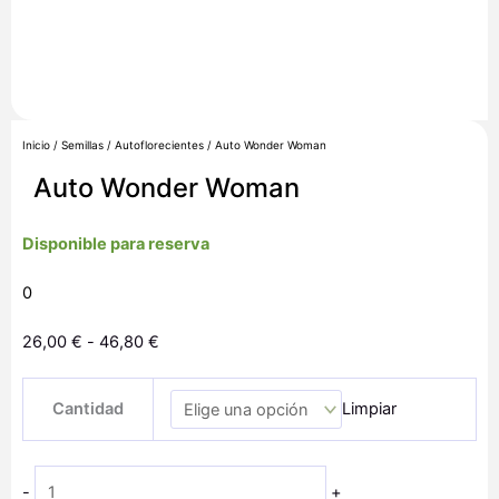
Inicio
/
Semillas
/
Autoflorecientes
/ Auto Wonder Woman
Auto Wonder Woman
Disponible para reserva
0
Rango
26,00
€
-
46,80
€
de
Auto
precios:
Cantidad
Limpiar
Wonder
desde
Woman
26,00 €
cantidad
hasta
-
+