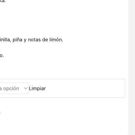
ta.
illa, piña y notas de limón.
o.
Limpiar
+