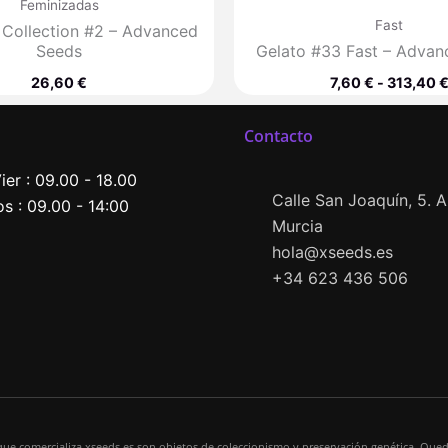
Feminizadas
Fast
 Collection #2 – Advanced
Seeds
Gelato #33 Fast – Advan
26,60
€
7,60
€
-
313,40
Contacto
ier : 09.00 - 18.00
Calle San Joaquín, 5. Al
s : 09.00 - 14:00
Murcia
hola@xseeds.es
+34 623 436 506
que comercializa xseeds.es son objetos de coleccionismo y preservación genética. Qued