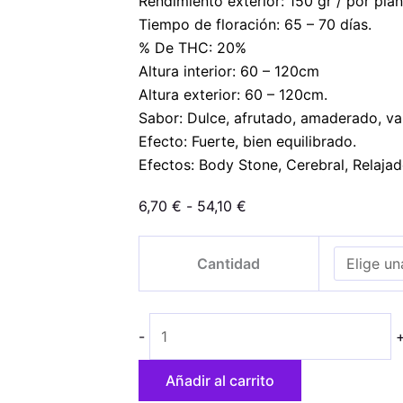
Rendimiento exterior: 150 gr / por plan
Tiempo de floración: 65 – 70 días.
% De THC: 20%
Altura interior: 60 – 120cm
Altura exterior: 60 – 120cm.
Sabor: Dulce, afrutado, amaderado, vain
Efecto: Fuerte, bien equilibrado.
Efectos: Body Stone, Cerebral, Relajad
Rango
6,70
€
-
54,10
€
de
Auto
precios:
Cantidad
Wedding
desde
Cake
6,70 €
cantidad
hasta
-
54,10 €
Añadir al carrito