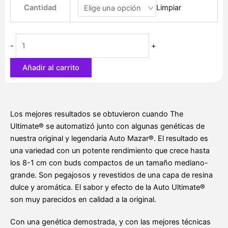
precios:
Cantidad
Limpiar
ultimate
desde
cantidad
13,30 €
hasta
-
+
50,00 €
Añadir al carrito
Los mejores resultados se obtuvieron cuando The
Ultimate® se automatizó junto con algunas genéticas de
nuestra original y legendaria Auto Mazar®. El resultado es
una variedad con un potente rendimiento que crece hasta
los 8-1 cm con buds compactos de un tamaño mediano-
grande. Son pegajosos y revestidos de una capa de resina
dulce y aromática. El sabor y efecto de la Auto Ultimate®
son muy parecidos en calidad a la original.
Con una genética demostrada, y con las mejores técnicas