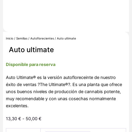
Inicio
/
Semillas
/
Autoflorecientes
/ Auto ultimate
Auto ultimate
Disponible para reserva
Auto Ultimate® es la versión autofloreceinte de nuestro
éxito de ventas ?The Ultimate®?. Es una planta que ofrece
unos buenos niveles de producción de cannabis potente,
muy recomendable y con unas cosechas normalmente
excelentes.
Rango
13,30
€
-
50,00
€
de
Auto