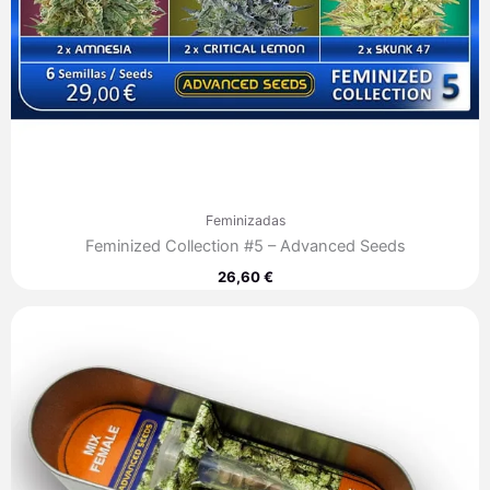
Feminizadas
Feminized Collection #5 – Advanced Seeds
26,60
€
Rango
de
precios:
desde
35,30 €
hasta
249,80 €