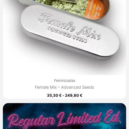
Feminizadas
Female Mix – Advanced Seeds
35,30
€
-
249,80
€