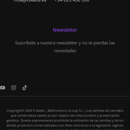
hola@xseeds.es
+34 623 436 506
Newsletter
Suscríbete a nuestra newsletter y no te pierdas las
novedades
Y
I
T
o
n
i
u
s
k
t
t
t
u
a
o
Copyright© 2024 X Seeds | Ballinvestors Group S.L | Las semillas de cannabis
b
g
k
que comercializa xseeds.es son objetos de coleccionismo y preservación
e
r
genética. Queda expresamente prohibida la utilización de las semillas y de los
a
demás productos comercializados con fines contrarios a la legislación vigente.
m