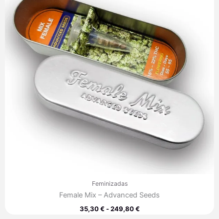
35,30 €
hasta
249,80 €
Feminizadas
Female Mix – Advanced Seeds
35,30
€
-
249,80
€