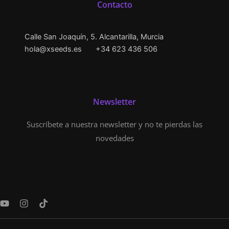
Contacto
Calle San Joaquín, 5. Alcantarilla, Murcia
hola@xseeds.es
+34 623 436 506
Newsletter
Suscríbete a nuestra newsletter y no te pierdas las
novedades
Y
I
T
o
n
i
u
s
k