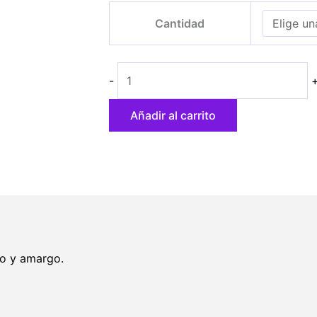
Auto
precios:
Cantidad
Sweet
desde
Mango
8,10 €
cantidad
hasta
-
55,50 €
Añadir al carrito
do y amargo.