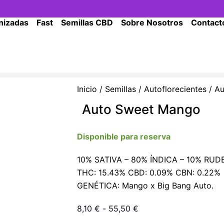
nizadas
Fast
Semillas CBD
Sobre Nosotros
Contact
Inicio
/
Semillas
/
Autoflorecientes
/ A
Auto Sweet Mango
Disponible para reserva
10% SATIVA – 80% ÍNDICA – 10% RUD
THC: 15.43% CBD: 0.09% CBN: 0.22%
GENÉTICA: Mango x Big Bang Auto.
Rango
8,10
€
-
55,50
€
de