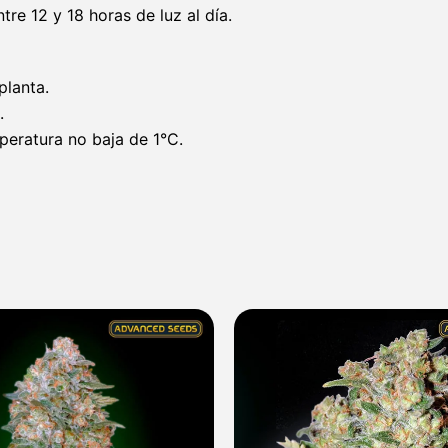
tre 12 y 18 horas de luz al día.
planta.
.
peratura no baja de 1°C.
Rango
de
precios:
desde
7,60 €
hasta
317,90 €