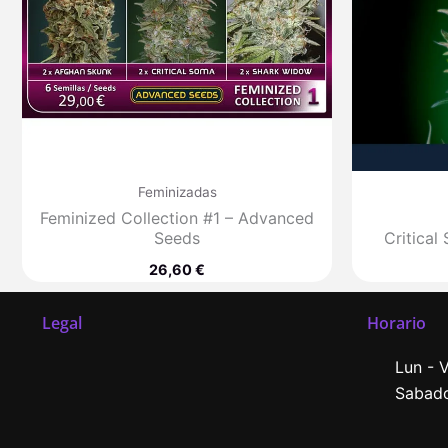
Feminizadas
Feminized Collection #1 – Advanced
Seeds
Critica
26,60
€
Legal
Horario
Lun - V
Sabado