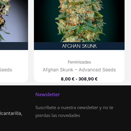
Feminizadas
 Seeds
Afghan Skunk – Advanced Seeds
€
8,00
€
-
308,90
€
Newsletter
Suscríbete a nuestra newsletter y no te
cantarilla,
pierdas las novedades