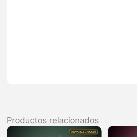
Productos relacionados
Rango
de