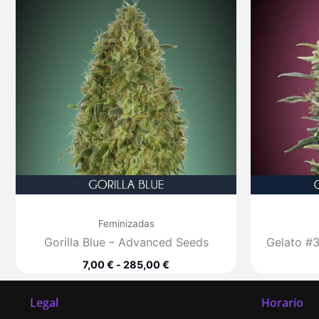
precios:
desde
7,00 €
hasta
285,00 €
Feminizadas
Gorilla Blue – Advanced Seeds
Gelato #
7,00
€
-
285,00
€
Legal
Horario