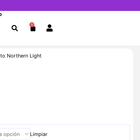
o
0
Cart
to Northern Light
Limpiar