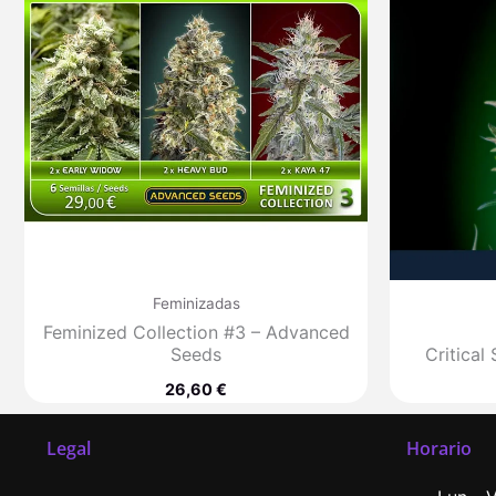
Feminizadas
Feminized Collection #3 – Advanced
Seeds
Critica
26,60
€
Legal
Horario