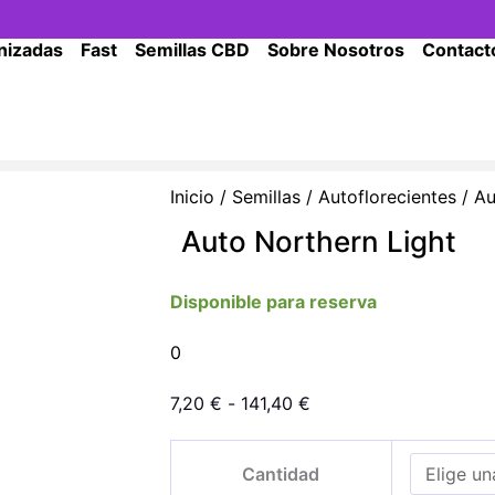
nizadas
Fast
Semillas CBD
Sobre Nosotros
Contact
Inicio
/
Semillas
/
Autoflorecientes
/ Au
Auto Northern Light
Disponible para reserva
0
Rango
7,20
€
-
141,40
€
de
Auto
precios:
Cantidad
Northern
desde