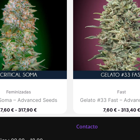
desde
7,60 €
hasta
317,90 €
Feminizadas
Fast
l Soma – Advanced Seeds
Gelato #33 Fast – Advan
7,60
€
-
317,90
€
7,60
€
-
313,40
Contacto