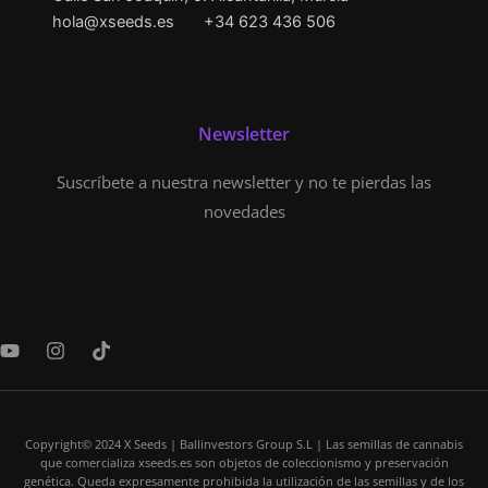
hola@xseeds.es
+34 623 436 506
Newsletter
Suscríbete a nuestra newsletter y no te pierdas las
novedades
Y
I
T
o
n
i
u
s
k
t
t
t
u
a
o
b
Copyright© 2024 X Seeds | Ballinvestors Group S.L | Las semillas de cannabis
g
k
que comercializa xseeds.es son objetos de coleccionismo y preservación
e
r
genética. Queda expresamente prohibida la utilización de las semillas y de los
a