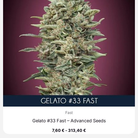
hasta
313,40 €
Fast
Gelato #33 Fast – Advanced Seeds
7,60
€
-
313,40
€