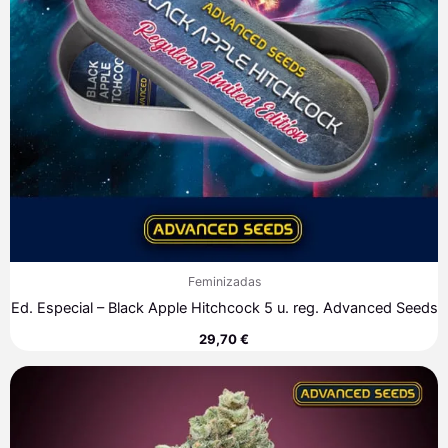
Feminizadas
Ed. Especial – Black Apple Hitchcock 5 u. reg. Advanced Seeds
29,70
€
Rango
de
precios:
desde
7,60 €