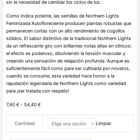
sin la necesidad de cambiar los ciclos de luz.
Como Indica potente, las semillas de Northern Lights
Feminizada Autofloreciente producen plantas robustas que
permanecen cortas con un alto rendimiento de cogollos
sólidos. El sabor distintivo de la tradicional Northern Lights
da un refrescante giro con brillantes notas altas en cítricos;
el efecto es poderoso, disolviendo la tensión muscular y
creando una sensación de relajación profunda. Aunque es
suficientemente fácil como para ser cultivada por novatos,
cuando se consume, esta variedad hace honor a la
reputación legendaria de Northern Lights como variedad
para ¡ser tratada con respeto!
Rango
7,60
€
-
54,40
€
de
Auto
precios:
Cantidad
Limpiar
NL
desde
cantidad
7,60 €