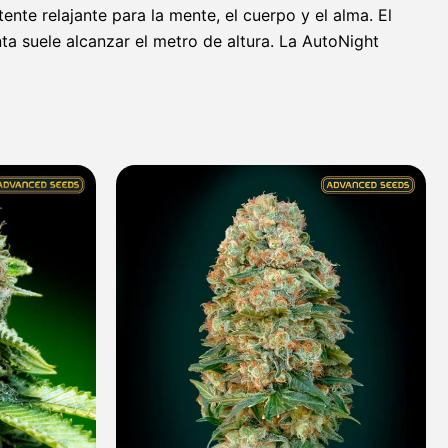
ente relajante para la mente, el cuerpo y el alma. El
nta suele alcanzar el metro de altura. La AutoNight
Rango
Rango
de
de
precios:
precios:
desde
desde
7,60 €
8,00 €
hasta
hasta
313,40 €
308,90 €