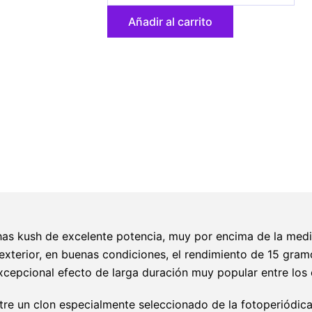
Queen
Añadir al carrito
3
u.
fem.
Dutch
Passion
cantidad
chas kush de excelente potencia, muy por encima de la medi
 exterior, en buenas condiciones, el rendimiento de 15 gra
cepcional efecto de larga duración muy popular entre los 
tre un clon especialmente seleccionado de la fotoperiódic