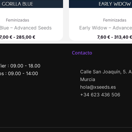
Feminizadas
Feminizadas
 Blue – Advanced Seeds
Early Widow – Advanc
7,00
€
-
285,00
€
7,60
€
-
313,40
Contacto
ier : 09.00 - 18.00
Calle San Joaquín, 5. Al
s : 09.00 - 14:00
Murcia
hola@xseeds.es
+34 623 436 506