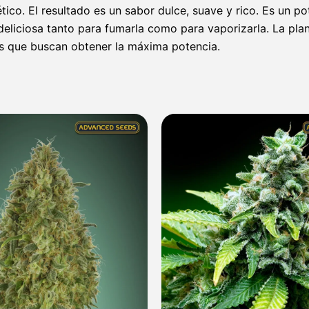
co. El resultado es un sabor dulce, suave y rico. Es un pot
 deliciosa tanto para fumarla como para vaporizarla. La pla
os que buscan obtener la máxima potencia.
Rango
de
precios:
desde
7,00 €
hasta
285,00 €