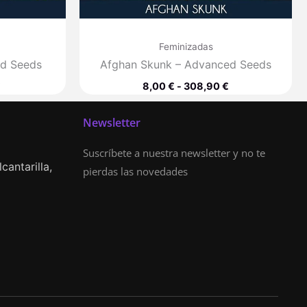
Feminizadas
ed Seeds
Afghan Skunk – Advanced Seeds
€
8,00
€
-
308,90
€
Newsletter
Suscríbete a nuestra newsletter y no te
cantarilla,
pierdas las novedades