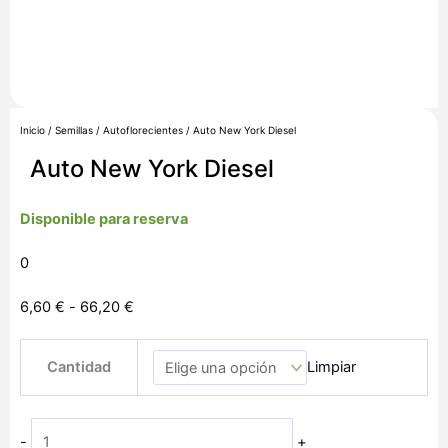
Inicio
/
Semillas
/
Autoflorecientes
/ Auto New York Diesel
Auto New York Diesel
Disponible para reserva
0
Rango
6,60
€
-
66,20
€
de
Auto
precios:
Cantidad
Limpiar
New
desde
York
6,60 €
Diesel
hasta
-
+
cantidad