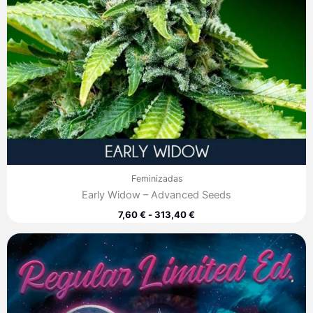
Feminizadas
Early Widow – Advanced Seeds
7,60
€
-
313,40
€