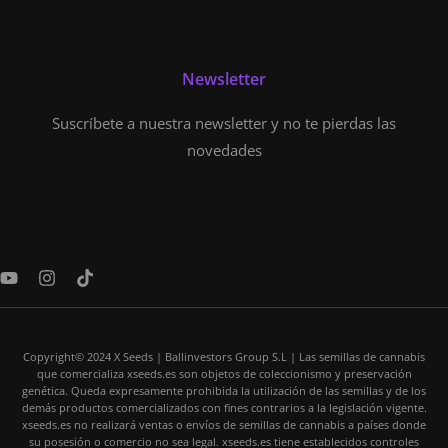
Newsletter
Suscríbete a nuestra newsletter y no te pierdas las
novedades
Y
I
T
o
n
i
u
s
k
t
t
t
u
a
o
Copyright© 2024 X Seeds | Ballinvestors Group S.L | Las semillas de cannabis
b
g
k
que comercializa xseeds.es son objetos de coleccionismo y preservación
e
r
genética. Queda expresamente prohibida la utilización de las semillas y de los
a
demás productos comercializados con fines contrarios a la legislación vigente.
m
xseeds.es no realizará ventas o envíos de semillas de cannabis a países donde
su posesión o comercio no sea legal. xseeds.es tiene establecidos controles