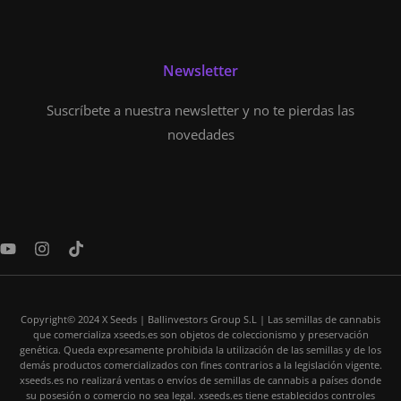
Newsletter
Suscríbete a nuestra newsletter y no te pierdas las
novedades
Y
I
T
o
n
i
u
s
k
t
t
t
u
a
o
Copyright© 2024 X Seeds | Ballinvestors Group S.L | Las semillas de cannabis
b
g
k
que comercializa xseeds.es son objetos de coleccionismo y preservación
e
r
genética. Queda expresamente prohibida la utilización de las semillas y de los
a
demás productos comercializados con fines contrarios a la legislación vigente.
m
xseeds.es no realizará ventas o envíos de semillas de cannabis a países donde
su posesión o comercio no sea legal. xseeds.es tiene establecidos controles