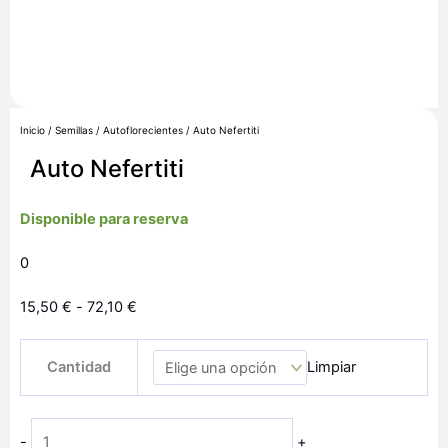
Inicio
/
Semillas
/
Autoflorecientes
/ Auto Nefertiti
Auto Nefertiti
Disponible para reserva
0
Rango
15,50
€
-
72,10
€
de
Auto
precios:
Cantidad
Limpiar
Nefertiti
desde
cantidad
15,50 €
hasta
-
+