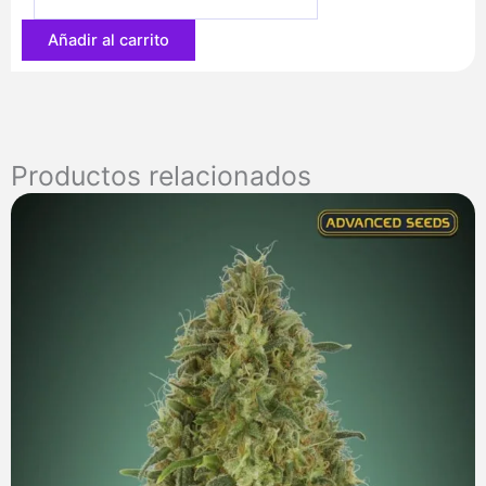
72,10 €
Añadir al carrito
Productos relacionados
Rango
de
precios:
desde
7,00 €
hasta
285,00 €