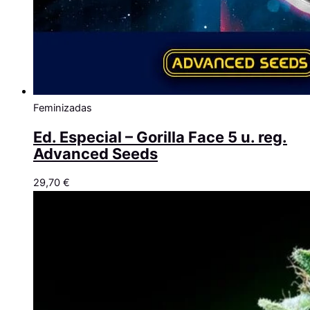
Feminizadas
Ed. Especial – Gorilla Face 5 u. reg.
Advanced Seeds
29,70
€