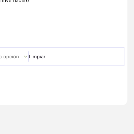
n invernadero
Limpiar
+