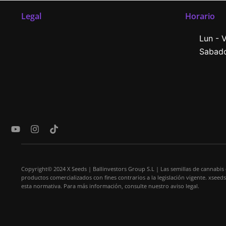
Legal
Horario
Lun - V
Sabado
Y
I
T
o
n
i
u
s
k
t
t
t
u
a
o
Copyright© 2024 X Seeds | Ballinvestors Group S.L | Las semillas de cannabis
b
g
k
productos comercializados con fines contrarios a la legislación vigente. xseed
e
r
esta normativa. Para más información, consulte nuestro aviso legal.
a
m