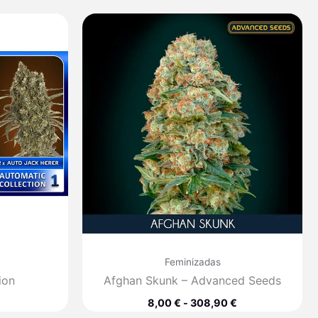
Rango
de
precios:
desde
8,00 €
hasta
308,90 €
Feminizadas
ion
Afghan Skunk – Advanced Seeds
8,00
€
-
308,90
€