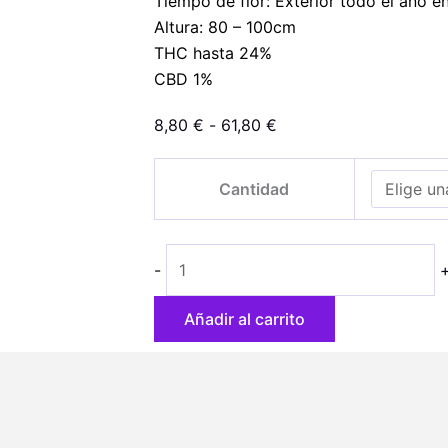
Tiempo de flor: Exterior todo el año e
Altura: 80 – 100cm
THC hasta 24%
CBD 1%
Rango
8,80
€
-
61,80
€
de
Auto
precios:
Cantidad
Mimosa
desde
Lemon
8,80 €
cantidad
hasta
-
61,80 €
Añadir al carrito