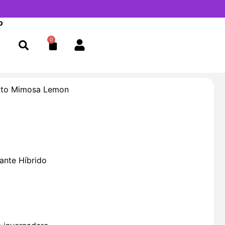
o
0
Cart
uto Mimosa Lemon
ante Híbrido