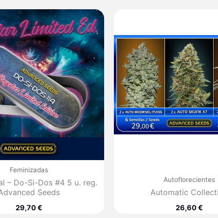
Feminizadas
Autoflorecientes
al – Do-Si-Dos #4 5 u. reg.
Advanced Seeds
Automatic Collect
29,70
€
26,60
€