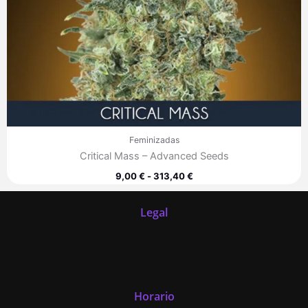
Feminizadas
Critical Mass – Advanced Seeds
9,00
€
-
313,40
€
Legal
Horario