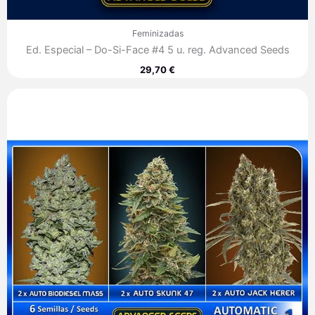
Feminizadas
Ed. Especial – Do-Si-Face #4 5 u. reg. Advanced Seeds
29,70
€