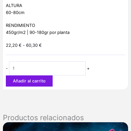
ALTURA
60-80cm
RENDIMIENTO
450gr/m2 | 90-180gr por planta
Rango
22,20
€
-
60,30
€
de
Auto
precios:
Massive
desde
-
+
Midget
22,20 €
cantidad
hasta
Añadir al carrito
60,30 €
Productos relacionados