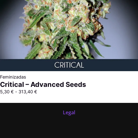
Feminizadas
Critical – Advanced Seeds
5,30
€
-
313,40
€
Legal