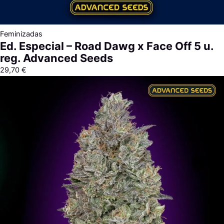
Feminizadas
Ed. Especial – Road Dawg x Face Off 5 u.
reg. Advanced Seeds
29,70
€
Rango
de
precios:
desde
7,60 €
hasta
313,40 €