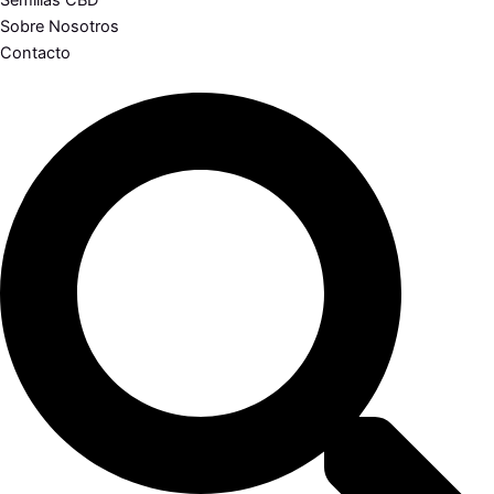
Semillas CBD
Sobre Nosotros
Contacto
Search