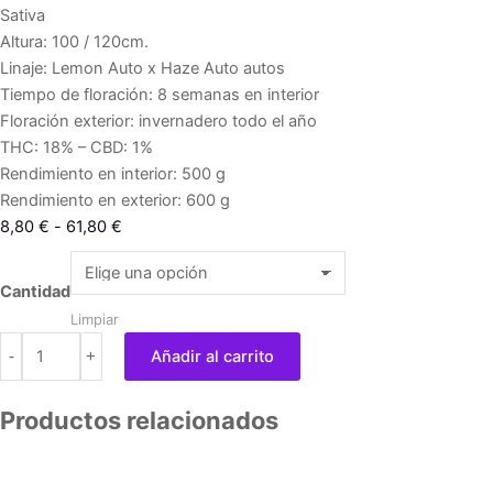
Sativa
Altura: 100 / 120cm.
Linaje: Lemon Auto x Haze Auto autos
Tiempo de floración: 8 semanas en interior
Floración exterior: invernadero todo el año
THC: 18% – CBD: 1%
Rendimiento en interior: 500 g
Rendimiento en exterior: 600 g
Rango
8,80
€
-
61,80
€
de
Auto
precios:
Lemon
Cantidad
desde
Haze
Limpiar
8,80 €
cantidad
-
+
Añadir al carrito
hasta
61,80 €
Productos relacionados