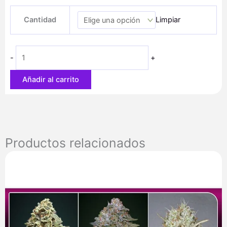
de
Auto
precios:
Cantidad
Limpiar
Kerosene
desde
Krash
41,60 €
cantidad
hasta
-
+
150,00 €
Añadir al carrito
Productos relacionados