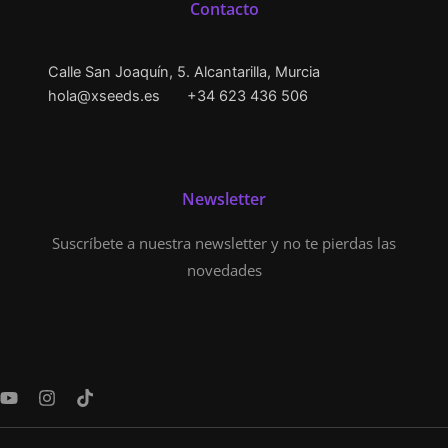
Contacto
Calle San Joaquín, 5. Alcantarilla, Murcia
hola@xseeds.es
+34 623 436 506
Newsletter
Suscríbete a nuestra newsletter y no te pierdas las
novedades
Y
I
T
o
n
i
u
s
k