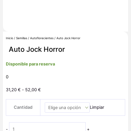
Inicio
/
Semillas
/
Autoflorecientes
/ Auto Jock Horror
Auto Jock Horror
Disponible para reserva
0
Rango
31,20
€
-
52,00
€
de
Auto
precios:
Cantidad
Limpiar
Jock
desde
Horror
31,20 €
cantidad
hasta
-
+