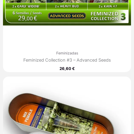
Feminizadas
Feminized Collection #3 – Advanced Seeds
26,60
€
Rango
de
precios:
desde
35,30 €
hasta
249,80 €