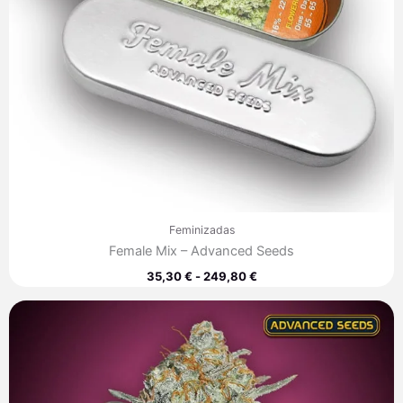
Feminizadas
Female Mix – Advanced Seeds
35,30
€
-
249,80
€
Rango
de
precios:
desde
7,60 €
hasta
220,00 €