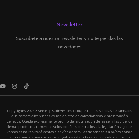
Newsletter
Suscríbete a nuestra newsletter y no te pierdas las
novedades
Y
I
T
o
n
i
u
s
k
t
t
t
u
a
o
Copyright© 2024 X Seeds | Ballinvestors Group S.L | Las semillas de cannabis
b
g
k
que comercializa xseeds.es son objetos de coleccionismo y preservación
e
r
genética. Queda expresamente prohibida la utilización de las semillas y de los
a
demás productos comercializados con fines contrarios a la legislación vigente.
m
xseeds.es no realizará ventas o envíos de semillas de cannabis a países donde
su posesión o comercio no sea legal. xseeds.es tiene establecidos controles