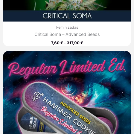
Feminizadas
Critical Soma – Advanced Seeds
7,60
€
-
317,90
€