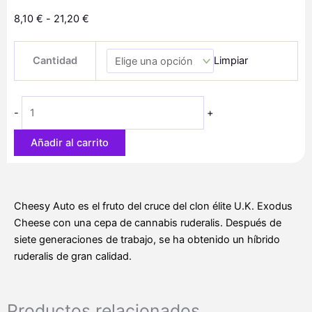
Rango
8,10
€
-
21,20
€
de
Auto
precios:
Cantidad
Limpiar
Cheesy
desde
cantidad
8,10 €
hasta
-
+
21,20 €
Añadir al carrito
Cheesy Auto es el fruto del cruce del clon élite U.K. Exodus
Cheese con una cepa de cannabis ruderalis. Después de
siete generaciones de trabajo, se ha obtenido un híbrido
ruderalis de gran calidad.
Productos relacionados