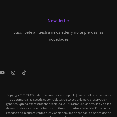
Newsletter
Suscríbete a nuestra newsletter y no te pierdas las
novedades
Y
I
T
o
n
i
u
s
k
t
t
t
u
a
o
b
Copyright© 2024 X Seeds | Ballinvestors Group S.L | Las semillas de cannabis
g
k
que comercializa xseeds.es son objetos de coleccionismo y preservación
e
r
genética. Queda expresamente prohibida la utilización de las semillas y de los
a
demás productos comercializados con fines contrarios a la legislación vigente.
m
xseeds.es no realizará ventas o envíos de semillas de cannabis a países donde