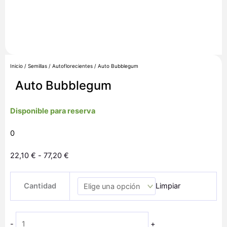
Inicio
/
Semillas
/
Autoflorecientes
/ Auto Bubblegum
Auto Bubblegum
Disponible para reserva
0
Rango
22,10
€
-
77,20
€
de
Auto
precios:
Cantidad
Limpiar
Bubblegum
desde
cantidad
22,10 €
hasta
-
+