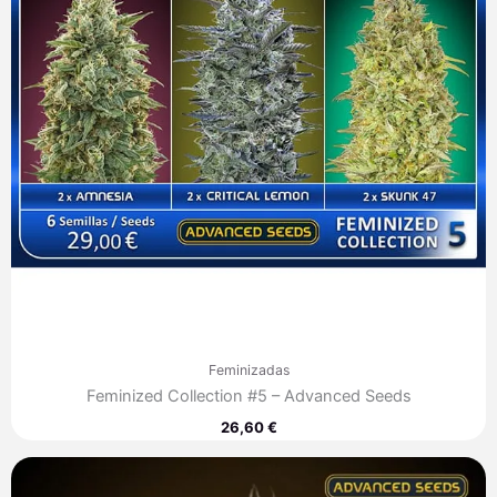
Feminizadas
Feminized Collection #5 – Advanced Seeds
26,60
€
Rango
de