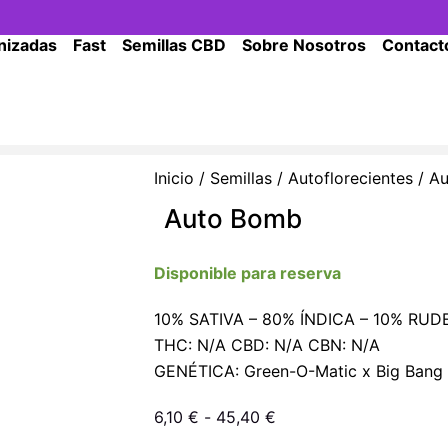
nizadas
Fast
Semillas CBD
Sobre Nosotros
Contact
Inicio
/
Semillas
/
Autoflorecientes
/ A
Auto Bomb
Disponible para reserva
10% SATIVA – 80% ÍNDICA – 10% RUD
THC: N/A CBD: N/A CBN: N/A
GENÉTICA: Green-O-Matic x Big Bang 
Rango
6,10
€
-
45,40
€
de