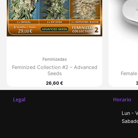
Feminizadas
Feminized Collection #2 – Advanced
Seeds
Female
26,60
€
Legal
Horario
Lun - V
Sabado