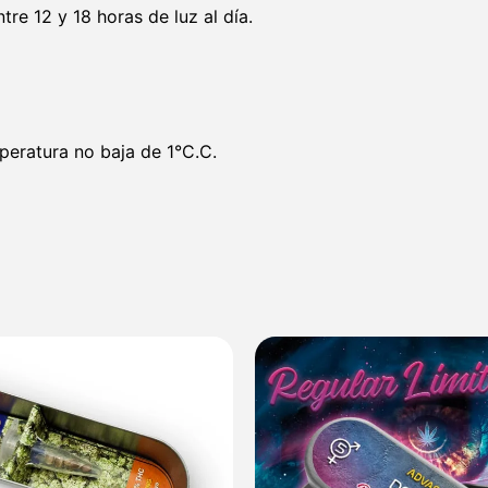
tre 12 y 18 horas de luz al día.
peratura no baja de 1°C.C.
Rango
de
precios:
desde
35,30 €
hasta
249,80 €