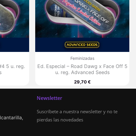
Feminizadas
4 5 u. reg.
Ed. Especial – Road Dawg x Face Off 5
s
u. reg. Advanced Seeds
29,70
€
Newsletter
Suscríbete a nuestra newsletter y no te
cantarilla,
pierdas las novedades