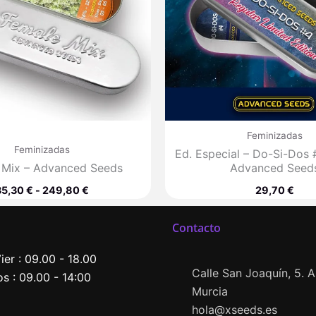
Feminizadas
Feminizadas
Ed. Especial – Do-Si-Dos #
 Mix – Advanced Seeds
Advanced Seed
35,30
€
-
249,80
€
29,70
€
Contacto
ier : 09.00 - 18.00
Calle San Joaquín, 5. Al
s : 09.00 - 14:00
Murcia
hola@xseeds.es